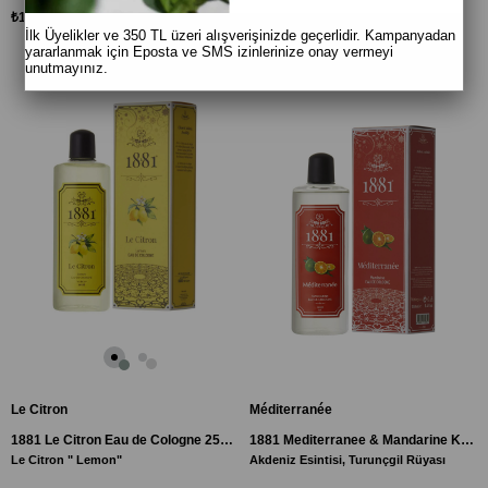
₺169,00
₺169,00
İlk Üyelikler ve 350 TL üzeri alışverişinizde geçerlidir. Kampanyadan
yararlanmak için Eposta ve SMS izinlerinize onay vermeyi
unutmayınız.
Le Citron
Méditerranée
1881 Le Citron Eau de Cologne 250ml
1881 Mediterranee & Mandarine Kolonya 250ml
Le Citron " Lemon"
Akdeniz Esintisi, Turunçgil Rüyası
"Efsanevi Akdeniz Ferahlığı"