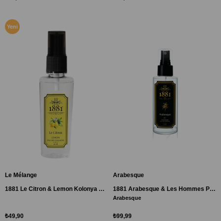
Yeni
Ürün
Le Mélange
Arabesque
1881 Le Citron & Lemon Kolonya Sprey 50ml
1881 Arabesque & Les Hommes Pet Sprey Kolonya 250 ml
Arabesque
Doğu ile batının mükemmel uyumu
₺49,90
₺99,99