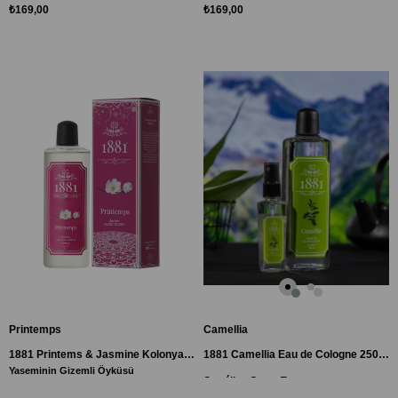
₺169,00
₺169,00
Printemps
Camellia
1881 Printems & Jasmine Kolonya 250ml
1881 Camellia Eau de Cologne 250ml
Yaseminin Gizemli Öyküsü
Camélia - Green Tea
"Uzakdogu’ya Özgü Zerafet"