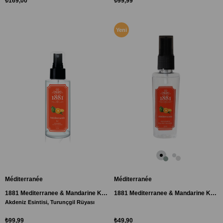
₺169,00
₺99,99
Yeni
Ürün
Méditerranée
Méditerranée
1881 Mediterranee & Mandarine Kolonya Sprey 250 ml
1881 Mediterranee & Mandarine Kolonya Sprey 50ml
Akdeniz Esintisi, Turunçgil Rüyası
₺99,99
₺49,90