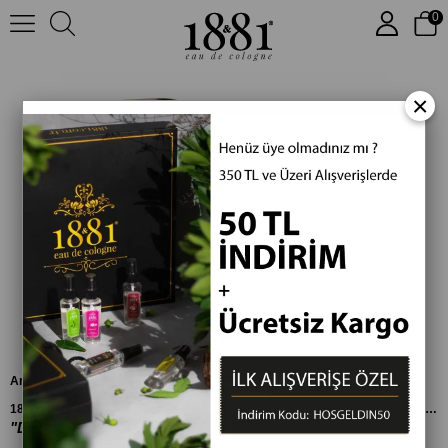
0
Sıralama
Filtreleme
×
Arabesque
Oriental
1881 Arabesque & Les Hommes Kolonya 250ml
1881 Oriental & Misk-i Amber Kolonya 250ml
Bir Anadolu Masalı
"Doğu ile batının mükemmel uyumu"