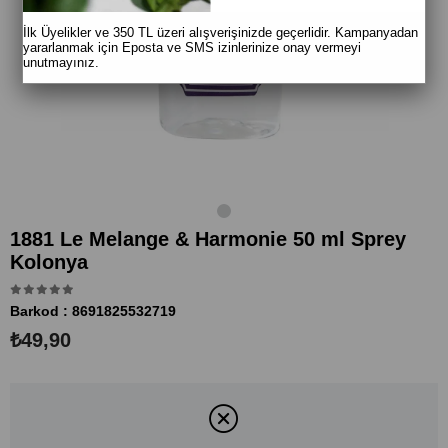
İlk Üyelikler ve 350 TL üzeri alışverişinizde geçerlidir. Kampanyadan
yararlanmak için Eposta ve SMS izinlerinize onay vermeyi
unutmayınız.
1881 Le Melange & Harmonie 50 ml Sprey
Kolonya
Barkod
:
8691825532719
₺49,90