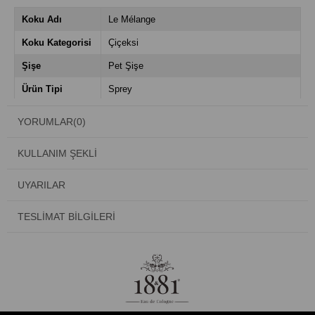
Koku Adı
Le Mélange
Koku Kategorisi
Çiçeksi
Şişe
Pet Şişe
Ürün Tipi
Sprey
Hacim
50 ml
YORUMLAR
(0)
KULLANIM ŞEKLI
UYARILAR
TESLIMAT BILGILERI