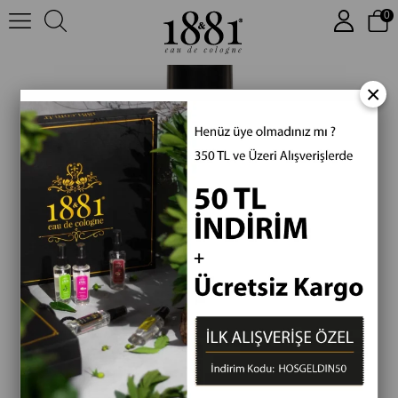
0
Yeni
Ürün
×